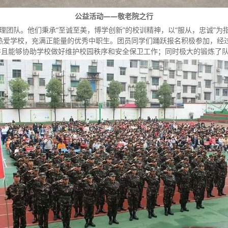
公益活动——敬老院之行
团队。他们秉承“至诚至美，博学创新”的校训精神，以“服从，忠诚”为
热爱学校，充满正能量的优秀中职生。团员同学们踊跃报名积极参加，经
并且能够协助学校做好维护校园秩序和安全保卫工作；同时极大的锻炼了