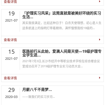
查看详情
19
「护理实习风采」这简直就是被美好环绕的实习
生活...
2021-07
其实我很满足，比如这种日子！白衣天使理想，初心是人生
这条航道上的指明灯带着期待，满怀憧憬我校19级的...
查看详情
15
医路前行从此始，爱满人间是天使—19级护理专
业学生进...
2021-07
2021年7月3日,长沙市经开中等职业技术学校在综合楼会议
室成功召开了2019级护理专业实习动员大会...
查看详情
29
月薪八千不是梦...
2020-03
——致我们的实习岁月...