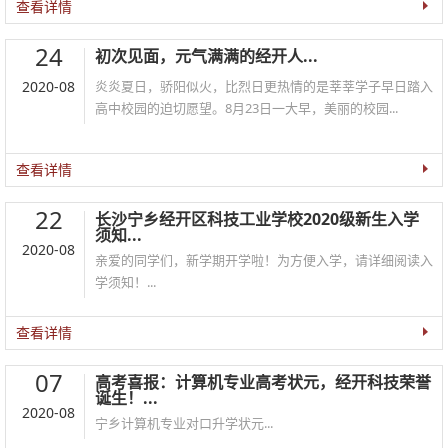
查看详情
24
初次见面，元气满满的经开人...
2020-08
炎炎夏日，骄阳似火，比烈日更热情的是莘莘学子早日踏入
高中校园的迫切愿望。8月23日一大早，美丽的校园...
查看详情
22
长沙宁乡经开区科技工业学校2020级新生入学
须知...
2020-08
亲爱的同学们，新学期开学啦！为方便入学，请详细阅读入
学须知！...
查看详情
07
高考喜报：计算机专业高考状元，经开科技荣誉
诞生！...
2020-08
宁乡计算机专业对口升学状元...